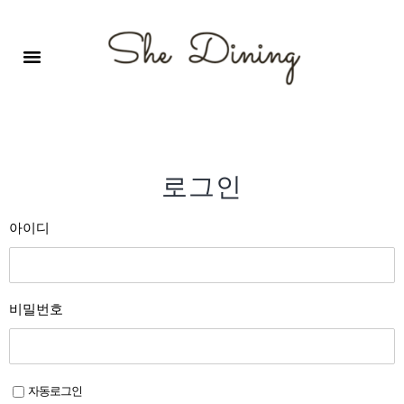
영어회화극장-A코스 (기초)
원서 구독하기
자주 묻는 질문
1:1 문의 게시판
로그인
회원가입
로그인
아이디
비밀번호
자동로그인