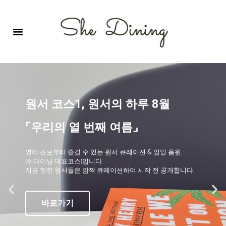
영어회화극장-A코스 (기초)
원서 구독하기
자주 묻는 질문
1:1 문의 게시판
로그인
회원가입
원서 코스1, 원서의 하루 8월
⌜우리의 열 번째 여름⌟
영어 초보부터 즐길 수 있는 원서 큐레이션 & 일일 음원
(쉬다이닝 대표코스)입니다.
지금 핫한 원서들은 깜짝 큐레이션하여 시작 전 공개합니다.
바로가기