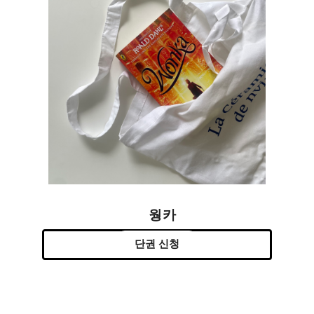
웡카
단권 신청