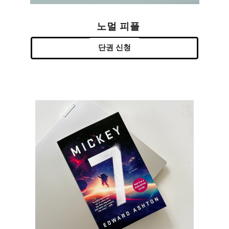
노멀 피플
단권 신청