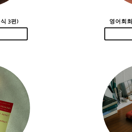
영어회화
식 3편)