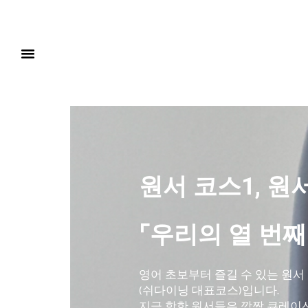
원서 코스1, 원
⌜우리의 열 번째
영어 초보부터 즐길 수 있는 원서
(쉬다이닝 대표코스)입니다.
지금 핫한 원서들은 깜짝 큐레이