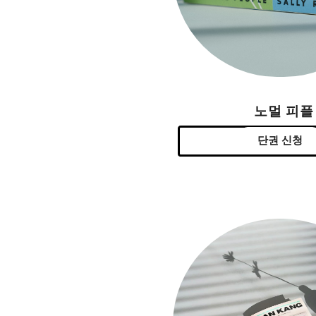
노멀 피플
단권 신청