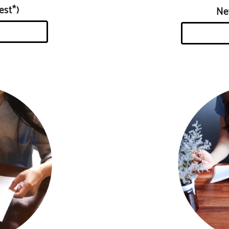
st*)
N