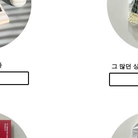
다
그 많던 