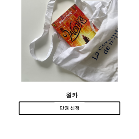
웡카
단권 신청