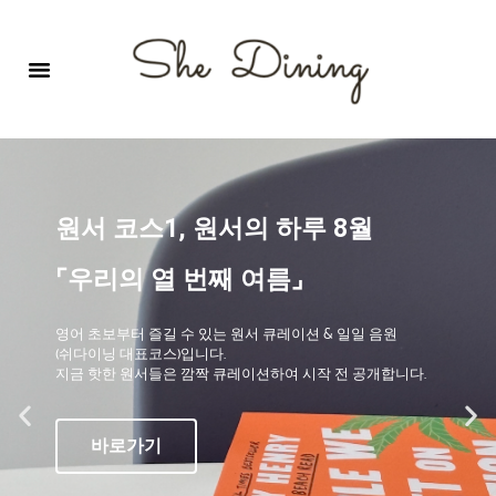
영어회화극장-A코스 (기초)
원서 구독하기
자주 묻는 질문
1:1 문의 게시판
로그인
회원가입
원서 코스1, 원서의 하루 8월
⌜우리의 열 번째 여름⌟
영어 초보부터 즐길 수 있는 원서 큐레이션 & 일일 음원
(쉬다이닝 대표코스)입니다.
지금 핫한 원서들은 깜짝 큐레이션하여 시작 전 공개합니다.
바로가기