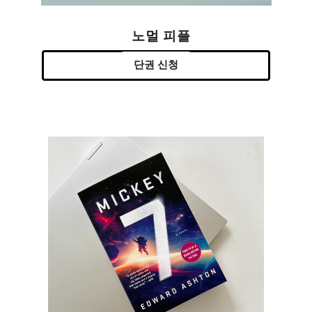
노멀 피플
단권 신청