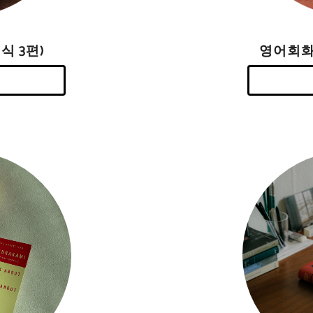
영어회화
식 3편)