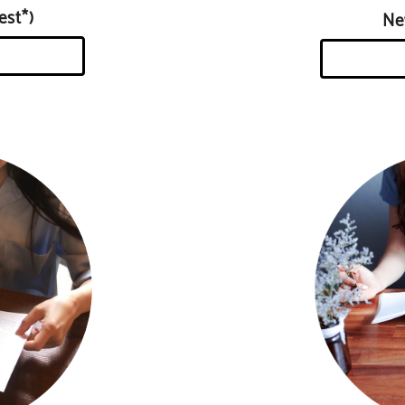
st*)
N