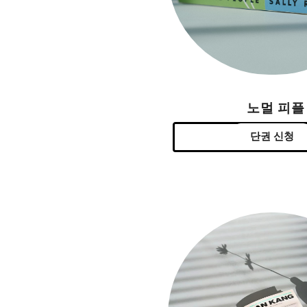
노멀 피플
단권 신청