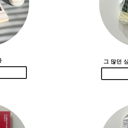
다
그 많던 