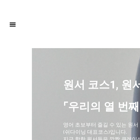
원서 코스1, 원
⌜우리의 열 번째
영어 초보부터 즐길 수 있는 원서
(쉬다이닝 대표코스)입니다.
지금 핫한 원서들은 깜짝 큐레이