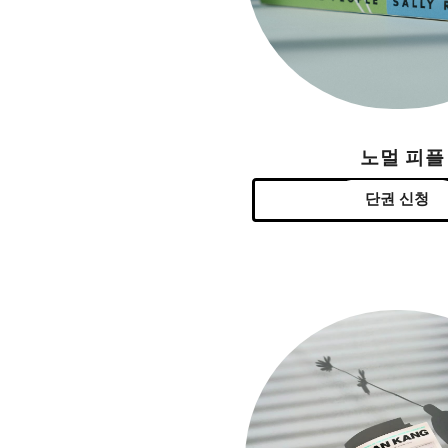
노멀 피플
단권 신청