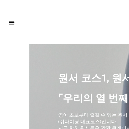
원서 코스1, 원
⌜우리의 열 번째
영어 초보부터 즐길 수 있는 원서
(쉬다이닝 대표코스)입니다.
지금 핫한 원서들은 깜짝 큐레이