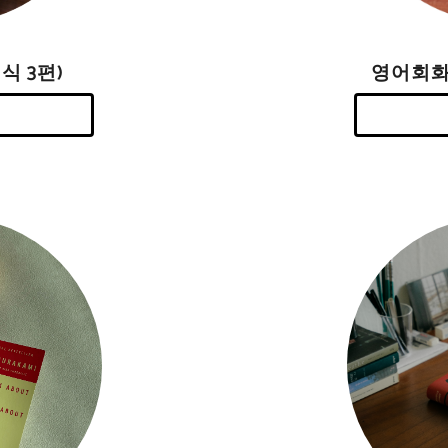
영어회화
식 3편)