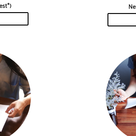
st*)
N