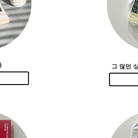
다
그 많던 