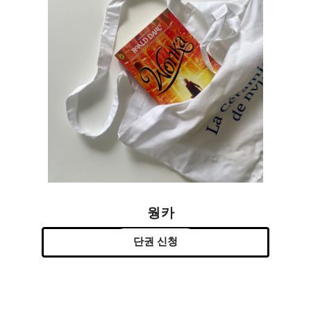
웡카
단권 신청