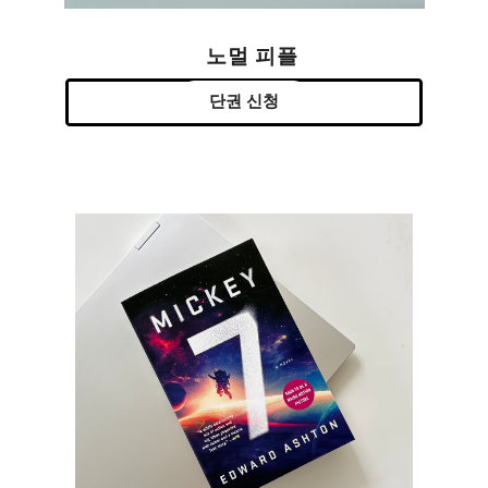
노멀 피플
단권 신청