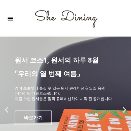
영어회화극장-A코스 (기초)
원서 구독하기
자주 묻는 질문
1:1 문의 게시판
로그인
회원가입
원서 코스1, 원서의 하루 8월
⌜우리의 열 번째 여름⌟
영어 초보부터 즐길 수 있는 원서 큐레이션 & 일일 음원
(쉬다이닝 대표코스)입니다.
지금 핫한 원서들은 깜짝 큐레이션하여 시작 전 공개합니다.
바로가기