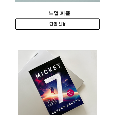
노멀 피플
단권 신청