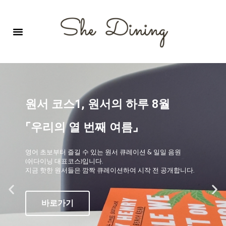
영어회화극장-A코스 (기초)
원서 구독하기
자주 묻는 질문
1:1 문의 게시판
로그인
회원가입
원서 코스1, 원서의 하루 8월
⌜우리의 열 번째 여름⌟
영어 초보부터 즐길 수 있는 원서 큐레이션 & 일일 음원
(쉬다이닝 대표코스)입니다.
지금 핫한 원서들은 깜짝 큐레이션하여 시작 전 공개합니다.
바로가기