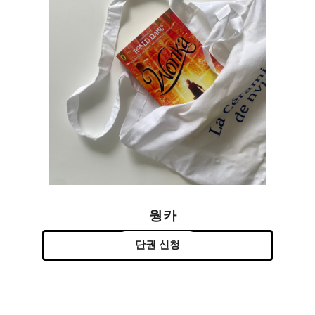
웡카
단권 신청