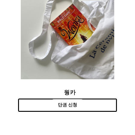
웡카
단권 신청