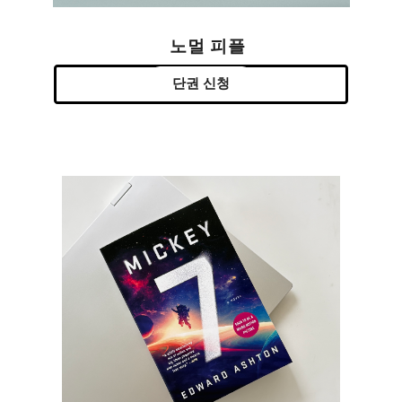
노멀 피플
단권 신청