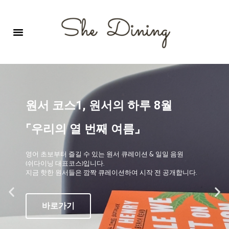
영어회화극장-A코스 (기초)
원서 구독하기
자주 묻는 질문
1:1 문의 게시판
로그인
회원가입
원서 코스1, 원서의 하루 8월
⌜우리의 열 번째 여름⌟
영어 초보부터 즐길 수 있는 원서 큐레이션 & 일일 음원
(쉬다이닝 대표코스)입니다.
지금 핫한 원서들은 깜짝 큐레이션하여 시작 전 공개합니다.
바로가기