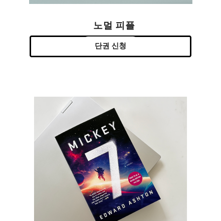
노멀 피플
단권 신청