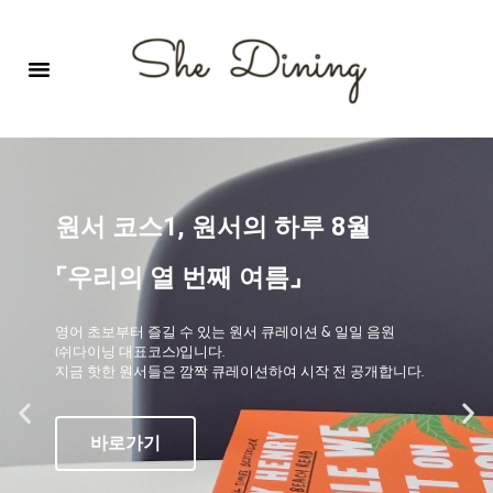
영어회화극장-A코스 (기초)
원서 구독하기
자주 묻는 질문
1:1 문의 게시판
로그인
회원가입
원서 코스1, 원서의 하루 8월
⌜우리의 열 번째 여름⌟
영어 초보부터 즐길 수 있는 원서 큐레이션 & 일일 음원
(쉬다이닝 대표코스)입니다.
지금 핫한 원서들은 깜짝 큐레이션하여 시작 전 공개합니다.
바로가기