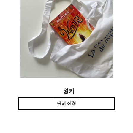
웡카
단권 신청