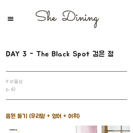
영어회화극장-A코스 (기초)
원서 구독하기
자주 묻는 질문
1:1 문의 게시판
로그인
회원가입
DAY 3 - The Black Spot 검은 점
# 보물섬
p. 42
음원 듣기 (우리말 + 영어 + 어휘)