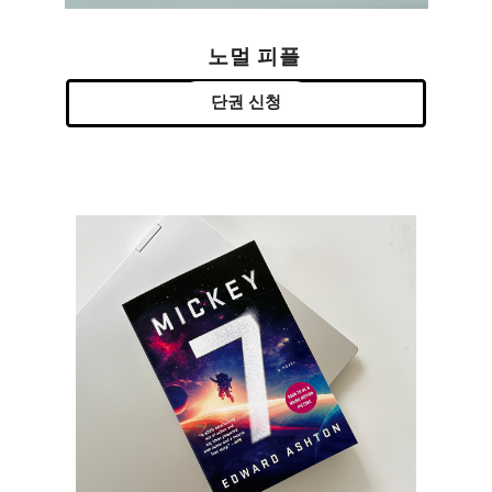
노멀 피플
단권 신청