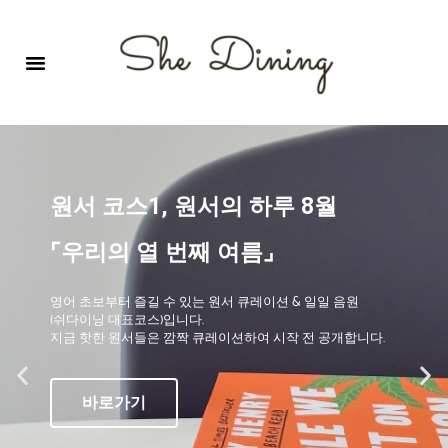
영어회화극장-A코스 (기초)
원서 구독하기
자주 묻는 질문
1:1 문의 게시판
로그인
회원가입
원서 코스1, 원서의 하루 8월
⌜우리의 열 번째 여름⌟
영어 초보부터 즐길 수 있는 원서 큐레이션 & 일일 음원
(쉬다이닝 대표코스)입니다.
지금 핫한 원서들은 깜짝 큐레이션하여 시작 전 공개합니다.
바로가기