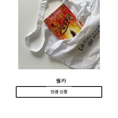
웡카
단권 신청