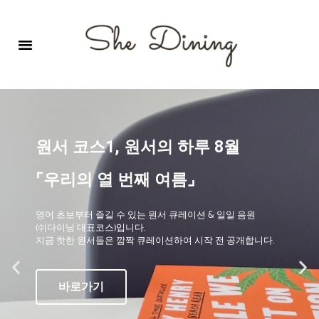
영어회화극장-A코스 (기초)
원서 구독하기
자주 묻는 질문
1:1 문의 게시판
로그인
회원가입
원서 코스1, 원서의 하루 8월
⌜우리의 열 번째 여름⌟
영어 초보부터 즐길 수 있는 원서 큐레이션 & 일일 음원
(쉬다이닝 대표코스)입니다.
지금 핫한 원서들은 깜짝 큐레이션하여 시작 전 공개합니다.
바로가기