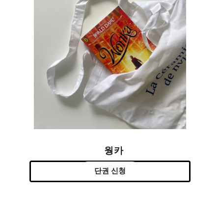
웡카
단권 신청