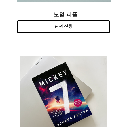
노멀 피플
단권 신청