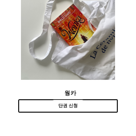
웡카
단권 신청