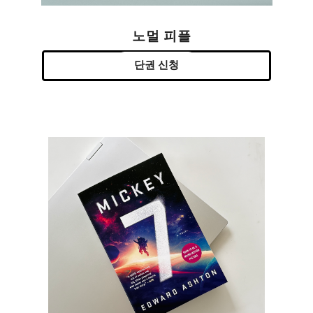
노멀 피플
단권 신청