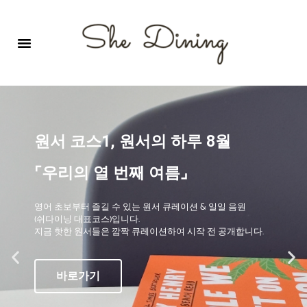
영어회화극장-A코스 (기초)
원서 구독하기
자주 묻는 질문
1:1 문의 게시판
로그인
회원가입
원서 코스1, 원서의 하루 8월
⌜우리의 열 번째 여름⌟
영어 초보부터 즐길 수 있는 원서 큐레이션 & 일일 음원
(쉬다이닝 대표코스)입니다.
지금 핫한 원서들은 깜짝 큐레이션하여 시작 전 공개합니다.
바로가기