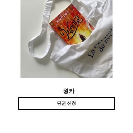
웡카
단권 신청