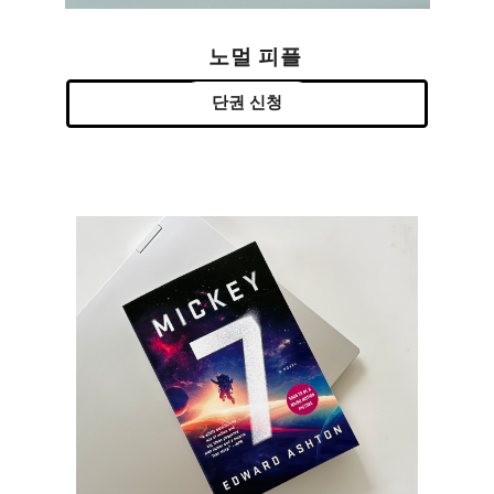
노멀 피플
단권 신청