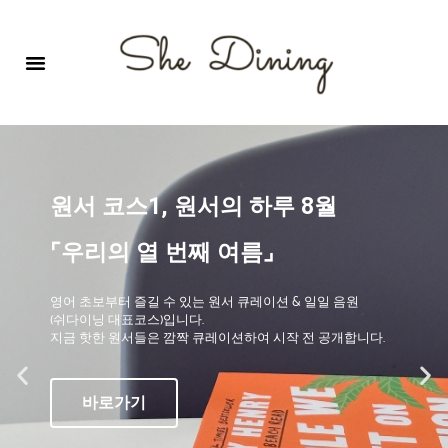
영어회화극장-A코스 (기초)
원서 구독하기
자주 묻는 질문
1:1 문의 게시판
로그인
회원가입
원서 코스1, 원서의 하루 8월
⌜우리의 열 번째 여름⌟
영어 초보부터 즐길 수 있는 원서 큐레이션 & 일일 음원
(쉬다이닝 대표코스)입니다.
지금 핫한 원서들은 깜짝 큐레이션하여 시작 전 공개합니다.
바로가기