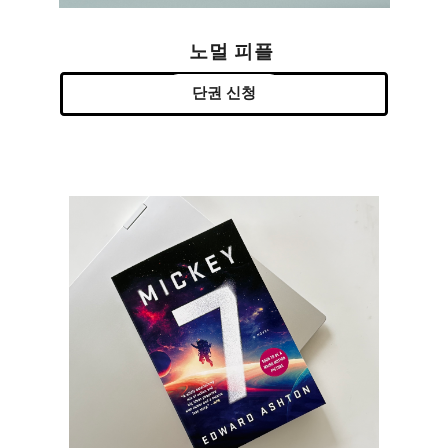
노멀 피플
단권 신청