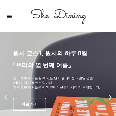
영어회화극장-A코스 (기초)
원서 구독하기
자주 묻는 질문
1:1 문의 게시판
로그인
회원가입
원서 코스1, 원서의 하루 8월
⌜우리의 열 번째 여름⌟
영어 초보부터 즐길 수 있는 원서 큐레이션 & 일일 음원
(쉬다이닝 대표코스)입니다.
지금 핫한 원서들은 깜짝 큐레이션하여 시작 전 공개합니다.
바로가기