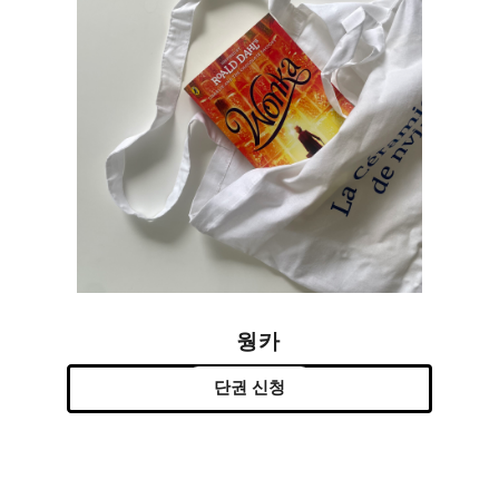
웡카
단권 신청