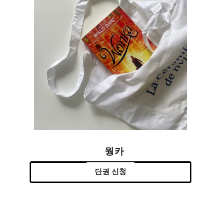
웡카
단권 신청