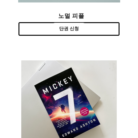
노멀 피플
단권 신청