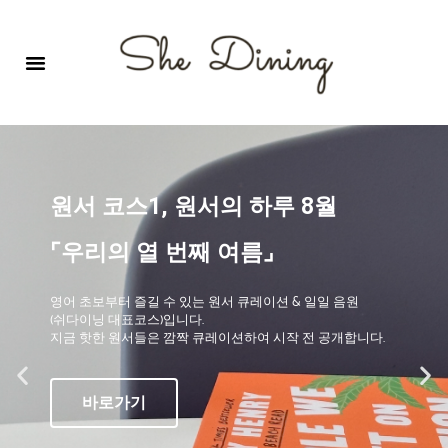
영어회화극장-A코스 (기초)
원서 구독하기
자주 묻는 질문
1:1 문의 게시판
로그인
회원가입
원서 코스1, 원서의 하루 8월
⌜우리의 열 번째 여름⌟
영어 초보부터 즐길 수 있는 원서 큐레이션 & 일일 음원
(쉬다이닝 대표코스)입니다.
지금 핫한 원서들은 깜짝 큐레이션하여 시작 전 공개합니다.
바로가기