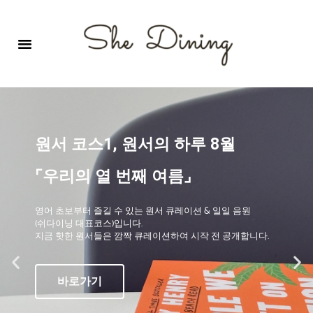
영어회화극장-A코스 (기초)
원서 구독하기
자주 묻는 질문
1:1 문의 게시판
로그인
회원가입
원서 코스1, 원서의 하루 8월
⌜우리의 열 번째 여름⌟
영어 초보부터 즐길 수 있는 원서 큐레이션 & 일일 음원
(쉬다이닝 대표코스)입니다.
지금 핫한 원서들은 깜짝 큐레이션하여 시작 전 공개합니다.
바로가기