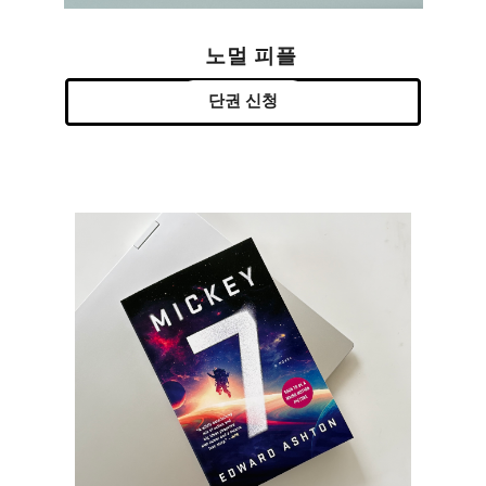
노멀 피플
단권 신청