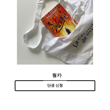
웡카
단권 신청