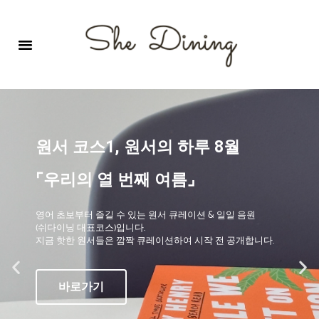
영어회화극장-A코스 (기초)
원서 구독하기
자주 묻는 질문
1:1 문의 게시판
로그인
회원가입
원서 코스1, 원서의 하루 8월
⌜우리의 열 번째 여름⌟
영어 초보부터 즐길 수 있는 원서 큐레이션 & 일일 음원
(쉬다이닝 대표코스)입니다.
지금 핫한 원서들은 깜짝 큐레이션하여 시작 전 공개합니다.
바로가기