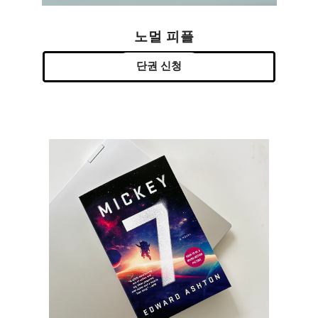
노멀 피플
단권 신청