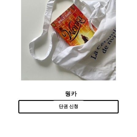
웡카
단권 신청