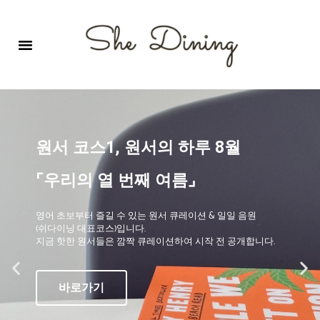
영어회화극장-A코스 (기초)
원서 구독하기
자주 묻는 질문
1:1 문의 게시판
로그인
회원가입
원서 코스1, 원서의 하루 8월
⌜우리의 열 번째 여름⌟
영어 초보부터 즐길 수 있는 원서 큐레이션 & 일일 음원
(쉬다이닝 대표코스)입니다.
지금 핫한 원서들은 깜짝 큐레이션하여 시작 전 공개합니다.
바로가기