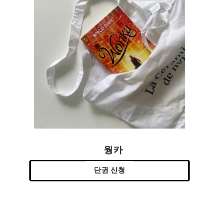
웡카
단권 신청