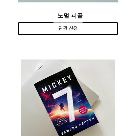
노멀 피플
단권 신청