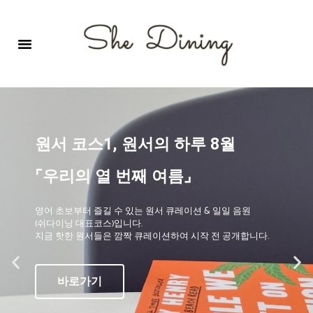
영어회화극장-A코스 (기초)
원서 구독하기
자주 묻는 질문
1:1 문의 게시판
로그인
회원가입
원서 코스1, 원서의 하루 8월
⌜우리의 열 번째 여름⌟
영어 초보부터 즐길 수 있는 원서 큐레이션 & 일일 음원
(쉬다이닝 대표코스)입니다.
지금 핫한 원서들은 깜짝 큐레이션하여 시작 전 공개합니다.
바로가기