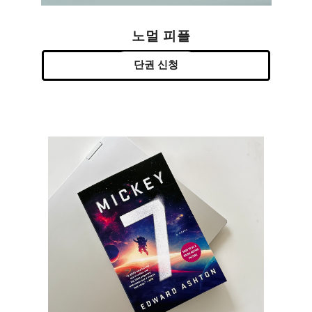
노멀 피플
단권 신청