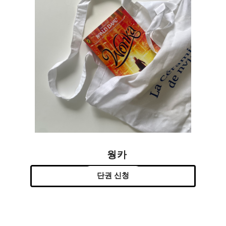
웡카
단권 신청