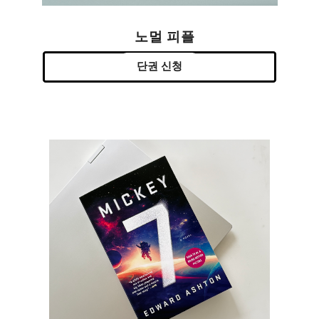
노멀 피플
단권 신청