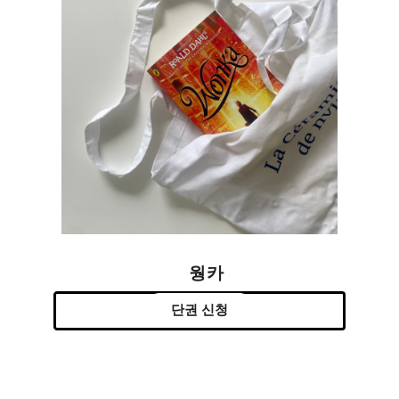
웡카
단권 신청