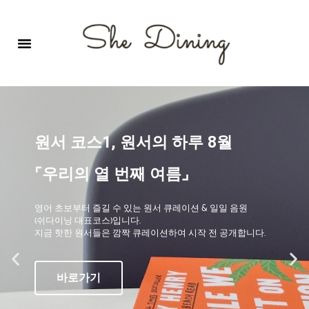
영어회화극장-A코스 (기초)
원서 구독하기
자주 묻는 질문
1:1 문의 게시판
로그인
회원가입
원서 코스1, 원서의 하루 8월
⌜우리의 열 번째 여름⌟
영어 초보부터 즐길 수 있는 원서 큐레이션 & 일일 음원
(쉬다이닝 대표코스)입니다.
지금 핫한 원서들은 깜짝 큐레이션하여 시작 전 공개합니다.
바로가기