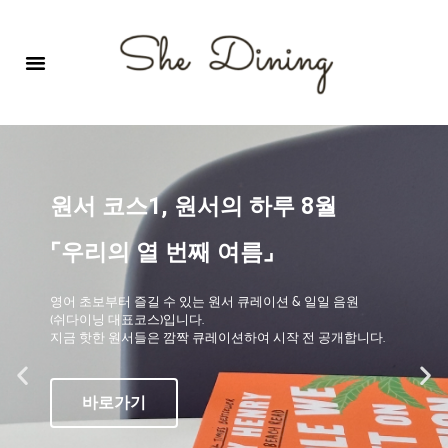
영어회화극장-A코스 (기초)
원서 구독하기
자주 묻는 질문
1:1 문의 게시판
로그인
회원가입
원서 코스1, 원서의 하루 8월
⌜우리의 열 번째 여름⌟
영어 초보부터 즐길 수 있는 원서 큐레이션 & 일일 음원
(쉬다이닝 대표코스)입니다.
지금 핫한 원서들은 깜짝 큐레이션하여 시작 전 공개합니다.
바로가기