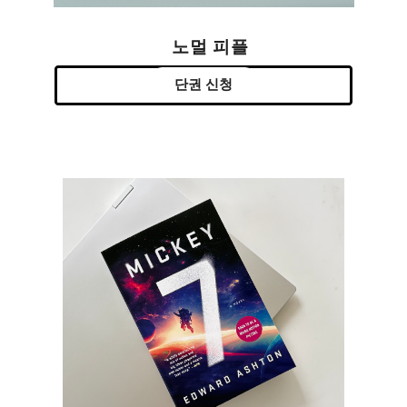
노멀 피플
단권 신청