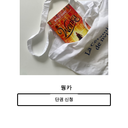
웡카
단권 신청