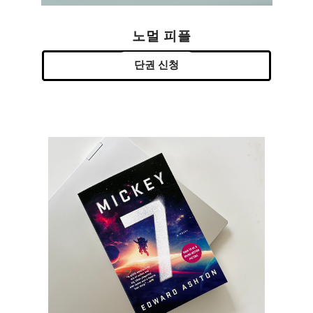
노멀 피플
단권 신청