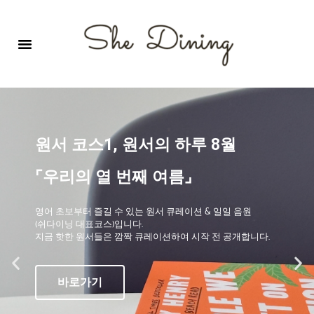
영어회화극장-A코스 (기초)
원서 구독하기
자주 묻는 질문
1:1 문의 게시판
로그인
회원가입
원서 코스1, 원서의 하루 8월
⌜우리의 열 번째 여름⌟
영어 초보부터 즐길 수 있는 원서 큐레이션 & 일일 음원
(쉬다이닝 대표코스)입니다.
지금 핫한 원서들은 깜짝 큐레이션하여 시작 전 공개합니다.
바로가기