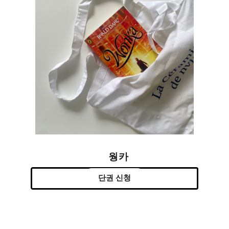
웡카
단권 신청