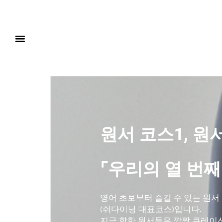
원서 코스1, 원
⌜우리의 열 번째
영어 초보부터 즐길 수 있는 원서
(쉬다이닝 대표코스)입니다.
지금 핫한 원서들은 깜짝 큐레이