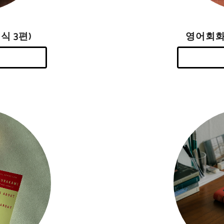
영어회화
식 3편)