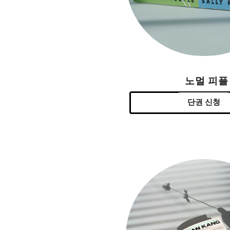
노멀 피플
단권 신청