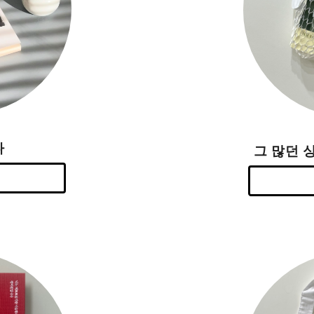
다
그 많던 