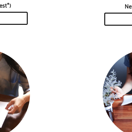
st*)
N