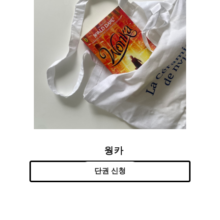
웡카
단권 신청