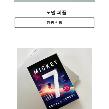
노멀 피플
단권 신청