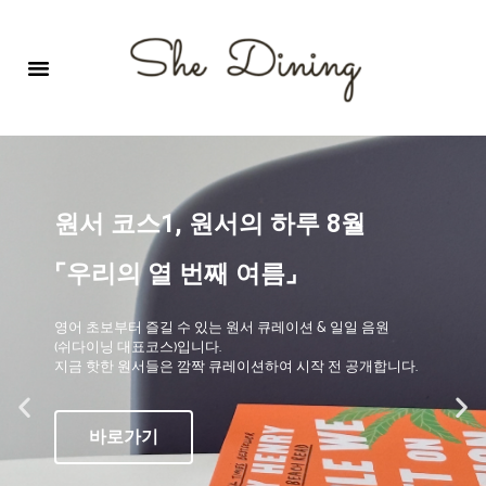
영어회화극장-A코스 (기초)
원서 구독하기
자주 묻는 질문
1:1 문의 게시판
로그인
회원가입
원서 코스1, 원서의 하루 8월
⌜우리의 열 번째 여름⌟
영어 초보부터 즐길 수 있는 원서 큐레이션 & 일일 음원
(쉬다이닝 대표코스)입니다.
지금 핫한 원서들은 깜짝 큐레이션하여 시작 전 공개합니다.
바로가기