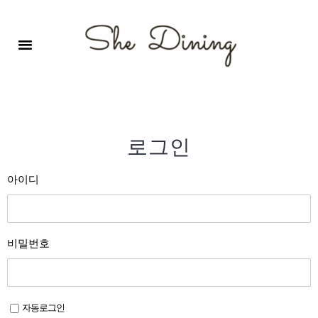
영어회화극장-A코스 (기초)
원서 구독하기
자주 묻는 질문
1:1 문의 게시판
로그인
회원가입
로그인
아이디
비밀번호
자동로그인