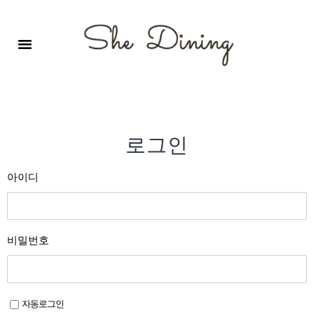
영어회화극장-A코스 (기초)
원서 구독하기
자주 묻는 질문
1:1 문의 게시판
로그인
회원가입
로그인
아이디
비밀번호
자동로그인