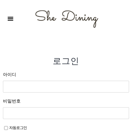
영어회화극장-A코스 (기초)
원서 구독하기
자주 묻는 질문
1:1 문의 게시판
로그인
회원가입
로그인
아이디
비밀번호
자동로그인