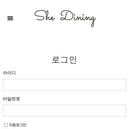
영어회화극장-A코스 (기초)
원서 구독하기
자주 묻는 질문
1:1 문의 게시판
로그인
회원가입
로그인
아이디
비밀번호
자동로그인