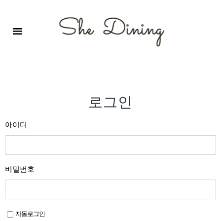
영어회화극장-A코스 (기초)
원서 구독하기
자주 묻는 질문
1:1 문의 게시판
로그인
회원가입
로그인
아이디
비밀번호
자동로그인