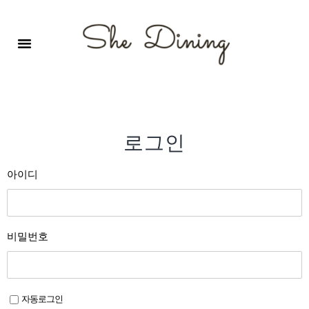
영어회화극장-A코스 (기초)
원서 구독하기
자주 묻는 질문
1:1 문의 게시판
로그인
회원가입
로그인
아이디
비밀번호
자동로그인