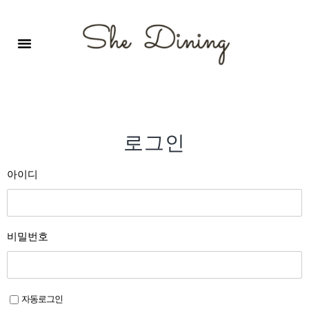
영어회화극장-A코스 (기초)
원서 구독하기
자주 묻는 질문
1:1 문의 게시판
로그인
회원가입
로그인
아이디
비밀번호
자동로그인