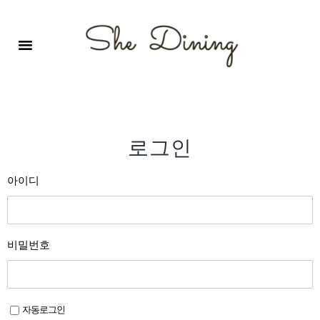
영어회화극장-A코스 (기초)
원서 구독하기
자주 묻는 질문
1:1 문의 게시판
로그인
회원가입
로그인
아이디
비밀번호
자동로그인