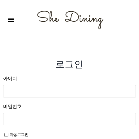
영어회화극장-A코스 (기초)
원서 구독하기
자주 묻는 질문
1:1 문의 게시판
로그인
회원가입
로그인
아이디
비밀번호
자동로그인